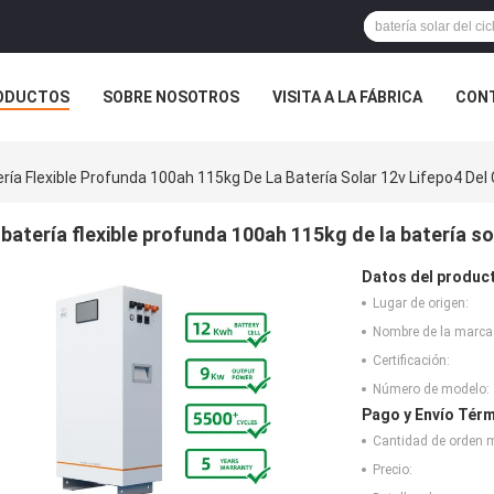
ODUCTOS
SOBRE NOSOTROS
VISITA A LA FÁBRICA
CONT
ASOS
ría Flexible Profunda 100ah 115kg De La Batería Solar 12v Lifepo4 Del 
batería flexible profunda 100ah 115kg de la batería so
Datos del produc
Lugar de origen:
Nombre de la marca
Certificación:
Número de modelo:
Pago y Envío Térm
Cantidad de orden 
Precio: