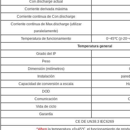
Con.discharge actual
Corriente derivada máxima
Corriente continua de Con.discharge
Corriente continua de Max.discharge (utilizar
paralelamente)
Temperatura de funcionamiento
0~45℃ ()/-20~4
Temperatura general
Grado del IP
Peso
Dimensión (milímetros)
Instalación
pared
Capacidad de conversión a escala
Ha
DOD
Comunicación
C
Vida de ciclo
Garantía
CE DE UN38.3 IEC6269
*When
la temperatura
<0>
45℃, el funcionamiento de produ