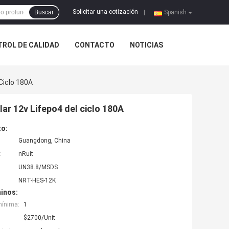
Solicitar una cotización
Buscar
|
Spanish
ROL DE CALIDAD
CONTACTO
NOTICIAS
Ciclo 180A
lar 12v Lifepo4 del ciclo 180A
to:
Guangdong, China
:
nRuit
UN38.8/MSDS
NRT-HES-12K
inos:
mínima:
1
$2700/Unit