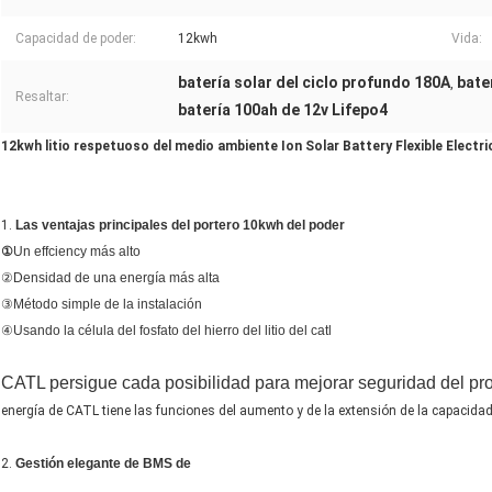
Capacidad de poder:
12kwh
Vida:
batería solar del ciclo profundo 180A
bate
,
Resaltar:
batería 100ah de 12v Lifepo4
12kwh litio respetuoso del medio ambiente Ion Solar Battery Flexible Electr
1.
Las ventajas principales del portero 10kwh del poder
①
Un effciency más alto
②Densidad de una energía más alta
③Método simple de la instalación
④Usando la célula del fosfato del hierro del litio del catl
CATL persigue cada posibilidad para mejorar seguridad del pr
energía de CATL tiene las funciones del aumento y de la extensión de la capacidad,
2.
Gestión elegante de BMS de