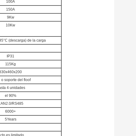
100A
150A
9Kw
10Kw
5°C (descarga) de la carga
IP31
115Kg
830x460x200
 o soporte del floof
sta 4 unidades
el 90%
AN2.0/RS485
6000+
5Years
cto es limitado