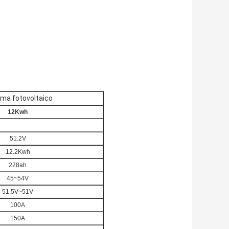
ema fotovoltaico
12Kwh
51.2V
12.2Kwh
228ah
45~54V
51.5V~51V
100A
150A