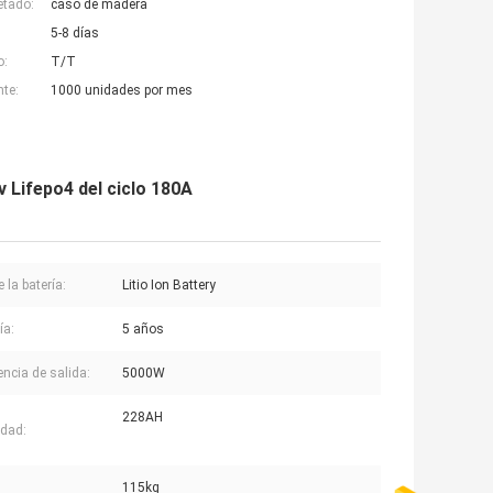
etado:
caso de madera
5-8 días
o:
T/T
nte:
1000 unidades por mes
v Lifepo4 del ciclo 180A
 la batería:
Litio Ion Battery
ía:
5 años
encia de salida:
5000W
228AH
dad:
115kg