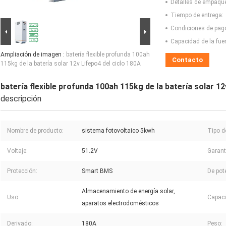
Detalles de empaqu
Tiempo de entrega:
Condiciones de pag
Capacidad de la fue
Ampliación de imagen :
batería flexible profunda 100ah
Contacto
115kg de la batería solar 12v Lifepo4 del ciclo 180A
batería flexible profunda 100ah 115kg de la batería solar 12
descripción
Nombre de producto:
sistema fotovoltaico 5kwh
Tipo de
Voltaje:
51.2V
Garant
Protección:
Smart BMS
De pot
Almacenamiento de energía solar,
Uso:
Capaci
aparatos electrodomésticos
Derivado:
180A
Peso: