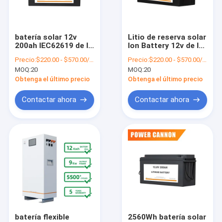
Visita a la fábrica
Control de Calidad
batería solar 12v
Litio de reserva solar
200ah IEC62619 de la
Ion Battery 12v de la
Contacto
célula profunda
energía 48v 300ah
Precio:
$220.00 - $570.00/Unit 20.0 Units
Precio:
$220.00 - $570.00/Unit 20.0 Units
2560W
MOQ:
20
MOQ:
20
noticias
Obtenga el último precio
Obtenga el último precio
Todos los casos
Contactar ahora
Contactar ahora
Sistema fotovoltaico
Apagado sistema de rejilla solar
Sistema portátil solar
Sistema Solar del hogar
batería flexible
2560Wh batería solar