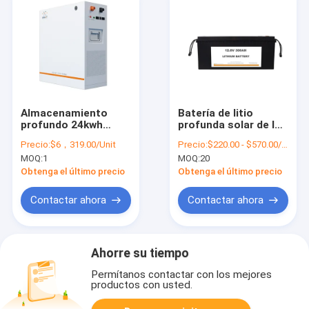
Almacenamiento
Batería de litio
profundo 24kwh
profunda solar de la
51.2V 480ah de la
batería 300ah 12v de
Precio:
$6，319.00/Unit
Precio:
$220.00 - $570.00/Unit 20.0 Units
batería del ciclo de la
la batería solar
MOQ:
1
MOQ:
20
energía solar del
Lifepo4 del ciclo de
hogar
Ev 29kg
Obtenga el último precio
Obtenga el último precio
Contactar ahora
Contactar ahora
Ahorre su tiempo
Permítanos contactar con los mejores
productos con usted.