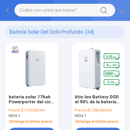
Batería Solar Del Ciclo Profundo
(34)
batería solar 176ah
litio Ion Battery DOD
Powerporter del ciclo
el 90% de la batería
profundo 9kwh
5kw de la casa
Precio:
$1710.00/Unit
Precio:
$1.350.00/Unit
3000W 6000 ciclos
MOQ:
1
MOQ:
1
Obtenga el último precio
Obtenga el último precio