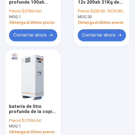
profunda 100ah
12v 200ah 21Kg de
Batería solar del ciclo profundo
115kg de la batería
Ion Battery Deep
Precio:
$2700/Unit
Precio:
$220.00 - $570.00/Unit 20.0 Units
solar 12v Lifepo4 del
Cycle del litio del
MOQ:
Litio Ion Solar Battery
1
MOQ:
20
ciclo 180A
almacenamiento
Lifepo4
Obtenga el último precio
Obtenga el último precio
Baterías solares del litio
Contactar ahora
Contactar ahora
Inversor solar híbrido
Inversor solar del hogar
Growatt del inversor de la rejilla
El panel solar de la mono célula
el panel solar 400W
batería de litio
profunda de la copia
de seguridad de
Precio:
$2700/Unit
batería solar del
MOQ:
1
ciclo de 51.2V 12kwh
200ah 48v 115kg
Obtenga el último precio