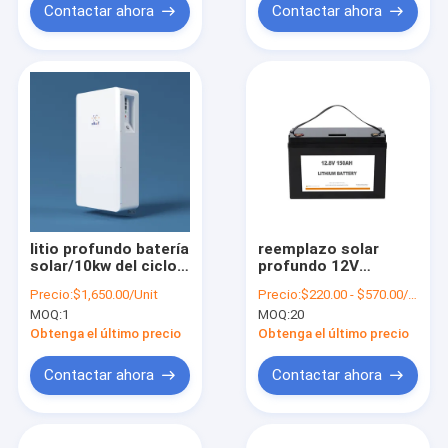
Contactar ahora
Contactar ahora
litio profundo batería
reemplazo solar
solar/10kw del ciclo
profundo 12V
de 90A 200AH Ion
Lifepo4 1920Wh de la
Precio:
$1,650.00/Unit
Precio:
$220.00 - $570.00/Unit 20.0 Units
Battery
granja de batería
MOQ:
1
MOQ:
20
solar del ciclo 150ah
Obtenga el último precio
Obtenga el último precio
Contactar ahora
Contactar ahora