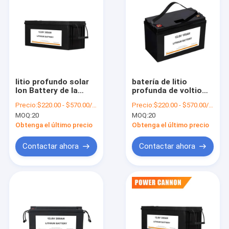
litio profundo solar
batería de litio
Ion Battery de la
profunda de voltio
batería/Lifepo4 24v
150ah de la batería
Precio:
$220.00 - $570.00/Unit 20.0 Units
Precio:
$220.00 - $570.00/Unit 20.0 Units
300ah del ciclo
solar Lifepo4 12 del
MOQ:
20
MOQ:
20
3840Wh
ciclo 100A 14kg
Obtenga el último precio
Obtenga el último precio
Contactar ahora
Contactar ahora
Inicio
Productos
Sobre nosotros