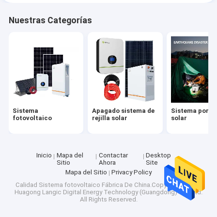
Nuestras Categorías
Sistema
Apagado sistema de
Sistema portát
fotovoltaico
rejilla solar
solar
Inicio
Mapa del
Contactar
Desktop
Sitio
Ahora
Site
Mapa del Sitio
Privacy Policy
Calidad
Sistema fotovoltaico
Fábrica De China.Copyright © 2025
Huagong Langic Digital Energy Technology (Guangdong) Co., Ltd.
All Rights Reserved.