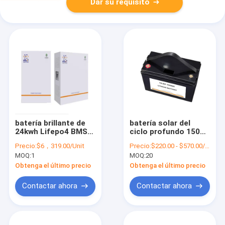
Dar su requisito
batería brillante de
batería solar del
24kwh Lifepo4 BMS
ciclo profundo 150Ah
Deep Cycle Storage
para la alta
Precio:
$6，319.00/Unit
Precio:
$220.00 - $570.00/Unit 20.0 Units
capacidad Lifepo4
MOQ:
1
MOQ:
20
12.8V de la Sistema
Solar
Obtenga el último precio
Obtenga el último precio
Contactar ahora
Contactar ahora