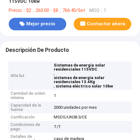
115VDC 10kw
Precio：$2，260.00 - $8，766.40/Set
MOQ：1
Mejor precio
Contactar ahora
Descripción De Producto
Sistemas de energía solar
residenciales 115VDC
,
Alta luz
sistemas de energía solar
residenciales 13.4Kg
,
sistema eléctrico solar 10kw
Cantidad de orden
1
mínima
Capacidad de la
2000 unidades por mes
fuente
Certificación
MSDS/UN38.3/CE
Condiciones de
T/T
pago
Detalles de
caso de madera