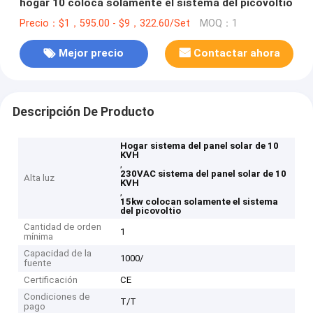
hogar 10 coloca solamente el sistema del picovoltio
Precio：$1，595.00 - $9，322.60/Set
MOQ：1
Mejor precio
Contactar ahora
Descripción De Producto
Hogar sistema del panel solar de 10
KVH
,
230VAC sistema del panel solar de 10
Alta luz
KVH
,
15kw colocan solamente el sistema
del picovoltio
Cantidad de orden
1
mínima
Capacidad de la
1000/
fuente
Certificación
CE
Condiciones de
T/T
pago