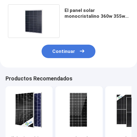
El panel solar
monocristalino 360w 355w
350w 345w de PERC 1000W
Continuar
Productos Recomendados