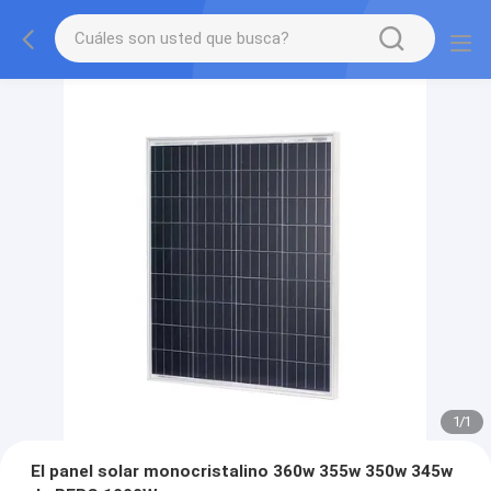
1
/
1
El panel solar monocristalino 360w 355w 350w 345w