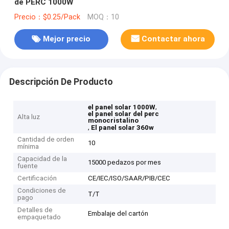
de PERC 1000W
Precio：$0.25/Pack
MOQ：10
Mejor precio
Contactar ahora
Descripción De Producto
,
el panel solar 1000W
el panel solar del perc
Alta luz
monocristalino
,
El panel solar 360w
Cantidad de orden
10
mínima
Capacidad de la
15000 pedazos por mes
fuente
Certificación
CE/IEC/ISO/SAAR/PIB/CEC
Condiciones de
T/T
pago
Detalles de
Embalaje del cartón
empaquetado